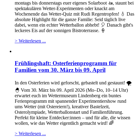
montags bis donnerstags euer eigenes Solarboot 🚤, staunt bei
spektakulären Wetter-Experimenten oder knackt am
Wochenende das Wetter-Quiz mit Rudi Regentropfen! 💧 Das
absolute Highlight für die ganze Familie: Seid täglich live
dabei, wenn ein echter Wetterballon abhebt! 🎈 Danach gibt's
leckeres Eis auf der sonnigen Bistroterrasse. 🍦
> Weiterlesen ...
Frühlingshaft: Osterferienprogramm für
Familien vom 30. März bis 09. April
In den Osterferien wird geforscht, gebastelt und gestaunt! 🌪️
🐣 Vom 30. März bis 09. April 2026 (Mo–Do, 10–14 Uhr)
erwartet euch im
Wettermuseum Lindenberg
ein buntes
Ferienprogramm mit spannender Experimentiershow rund
ums Wetter (mit Ostereiern!), kreativer Bastelzeit,
Osterolympiade, Wetterballonstart und Familienführung.
Perfekt für kleine Entdecker:innen – und für alle, die wissen
wollen, wie das Wetter eigentlich gemacht wird! 🌈
> Weiterlesen ...