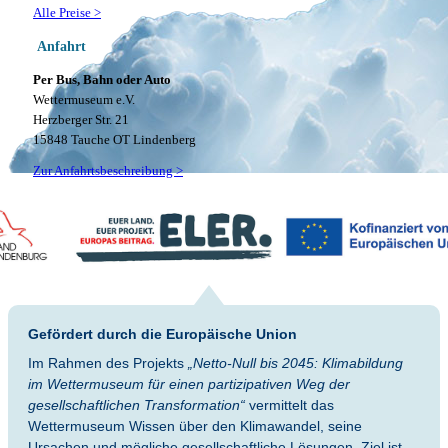
Alle Preise >
Anfahrt
Per Bus, Bahn oder Auto
Wettermuseum e.V.
Herzberger Str. 21
15848 Tauche OT Lindenberg
Zur Anfahrtsbeschreibung >
Gefördert durch die Europäische Union
Im Rahmen des Projekts
„Netto-Null bis 2045: Klimabildung
im Wettermuseum für einen partizipativen Weg der
gesellschaftlichen Transformation“
vermittelt das
Wettermuseum Wissen über den Klimawandel, seine
Ursachen und mögliche gesellschaftliche Lösungen. Ziel ist