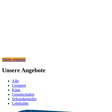
immer wärmer.
Umso wichtiger ist es, ein Bewusstsein für die Bedeutung des
Klimaschutzes zu schaffen. Genau das haben wir uns zur Aufgabe
gemacht. Mit einem umfassenden Bildungsangebot für Schulen und
Kitas der Region, Vorträgen, Klimaführungen, Workshops und
Lehrerfortbildungen tragen wir aktiv zur Vermittlung von Wissen
und zur Förderung nachhaltiger Handlungsweisen bei.
Heute sind wir stolz darauf, ein bedeutender außerschulischer
Lernort für Umwelt- und Klimaschutz sowie für Bildung für
Nachhaltige Entwicklung (BNE) zu sein.
Mehr erfahren
Unsere Angebote
Alle
Gruppen
Kitas
Grundschulen
Sekundarstufen
Lehrkräfte