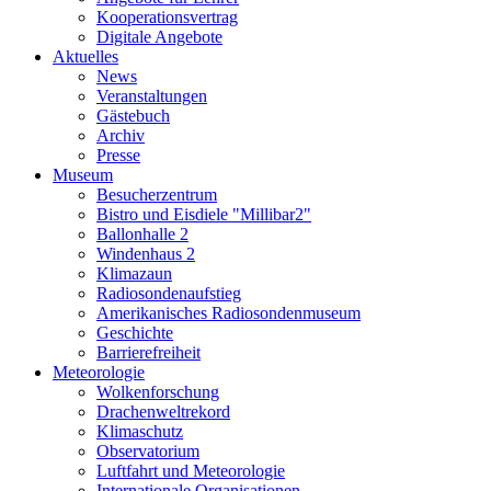
Kooperationsvertrag
Digitale Angebote
Aktuelles
News
Veranstaltungen
Gästebuch
Archiv
Presse
Museum
Besucherzentrum
Bistro und Eisdiele "Millibar2"
Ballonhalle 2
Windenhaus 2
Klimazaun
Radiosondenaufstieg
Amerikanisches Radiosondenmuseum
Geschichte
Barrierefreiheit
Meteorologie
Wolkenforschung
Drachenweltrekord
Klimaschutz
Observatorium
Luftfahrt und Meteorologie
Internationale Organisationen