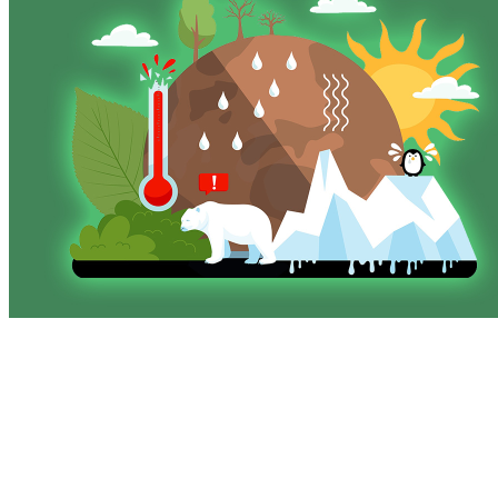
Unser Herz schlägt für Umwelt- und
Klimaschutz.
Unser Herz schlägt für den Umwelt- und Klimaschutz. Die
Wetteraufzeichnungen aus Lindenberg der letzten Jahrzehnte
sprechen eine deutliche Sprache: Der Klimawandel ist real. An
unserem Klimazaun können Sie die Entwicklung der
Jahresdurchschnittstemperaturen seit 1905 nachvollziehen – es wird