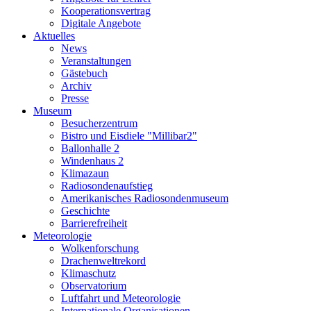
Kooperationsvertrag
Digitale Angebote
Aktuelles
News
Veranstaltungen
Gästebuch
Archiv
Presse
Museum
Besucherzentrum
Bistro und Eisdiele "Millibar2"
Ballonhalle 2
Windenhaus 2
Klimazaun
Radiosondenaufstieg
Amerikanisches Radiosondenmuseum
Geschichte
Barrierefreiheit
Meteorologie
Wolkenforschung
Drachenweltrekord
Klimaschutz
Observatorium
Luftfahrt und Meteorologie
Internationale Organisationen