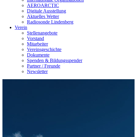
AEROARCTIC
Digitale Ausstellung
Aktuelles Wetter
Radiosonde Lindenberg
Verein
Stellenangebote
Vorstand
Mitarbeiter
Vereinsgeschichte
Dokumente
Spenden & Bildungsspender
Partner / Freunde
Newsletter