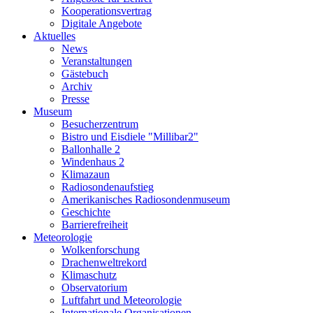
Kooperationsvertrag
Digitale Angebote
Aktuelles
News
Veranstaltungen
Gästebuch
Archiv
Presse
Museum
Besucherzentrum
Bistro und Eisdiele "Millibar2"
Ballonhalle 2
Windenhaus 2
Klimazaun
Radiosondenaufstieg
Amerikanisches Radiosondenmuseum
Geschichte
Barrierefreiheit
Meteorologie
Wolkenforschung
Drachenweltrekord
Klimaschutz
Observatorium
Luftfahrt und Meteorologie
Internationale Organisationen