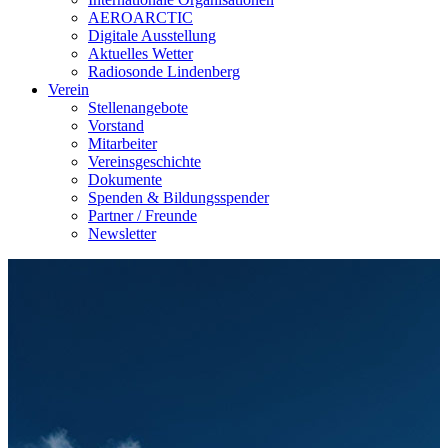
AEROARCTIC
Digitale Ausstellung
Aktuelles Wetter
Radiosonde Lindenberg
Verein
Stellenangebote
Vorstand
Mitarbeiter
Vereinsgeschichte
Dokumente
Spenden & Bildungsspender
Partner / Freunde
Newsletter