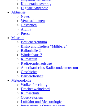
Kooperationsvertrag
Digitale Angebote
Aktuelles
News
Veranstaltungen
Gästebuch
Archiv
Presse
Museum
Besucherzentrum
Bistro und Eisdiele "Millibar2"
Ballonhalle 2
Windenhaus 2
Klimazaun
Radiosondenaufstieg
Amerikanisches Radiosondenmuseum
Geschichte
Barrierefreiheit
Meteorologie
Wolkenforschung
Drachenweltrekord
Klimaschutz
Observatorium
Luftfahrt und Meteorologie
Internationale Organisationen