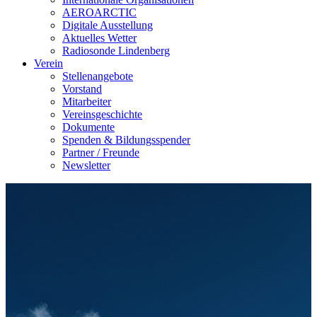
AEROARCTIC
Digitale Ausstellung
Aktuelles Wetter
Radiosonde Lindenberg
Verein
Stellenangebote
Vorstand
Mitarbeiter
Vereinsgeschichte
Dokumente
Spenden & Bildungsspender
Partner / Freunde
Newsletter