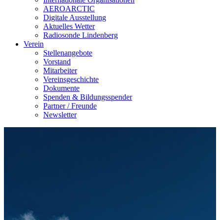
AEROARCTIC
Digitale Ausstellung
Aktuelles Wetter
Radiosonde Lindenberg
Verein
Stellenangebote
Vorstand
Mitarbeiter
Vereinsgeschichte
Dokumente
Spenden & Bildungsspender
Partner / Freunde
Newsletter