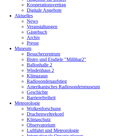
Kooperationsvertrag
Digitale Angebote
Aktuelles
News
Veranstaltungen
Gästebuch
Archiv
Presse
Museum
Besucherzentrum
Bistro und Eisdiele "Millibar2"
Ballonhalle 2
Windenhaus 2
Klimazaun
Radiosondenaufstieg
Amerikanisches Radiosondenmuseum
Geschichte
Barrierefreiheit
Meteorologie
Wolkenforschung
Drachenweltrekord
Klimaschutz
Observatorium
Luftfahrt und Meteorologie
Internationale Organisationen