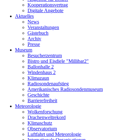
Kooperationsvertrag
Digitale Angebote
Aktuelles
News
Veranstaltungen
Gästebuch
Archiv
Presse
Museum
Besucherzentrum
Bistro und Eisdiele "Millibar2"
Ballonhalle 2
Windenhaus 2
Klimazaun
Radiosondenaufstieg
Amerikanisches Radiosondenmuseum
Geschichte
Barrierefreiheit
Meteorologie
Wolkenforschung
Drachenweltrekord
Klimaschutz
Observatorium
Luftfahrt und Meteorologie
Internationale Organisationen